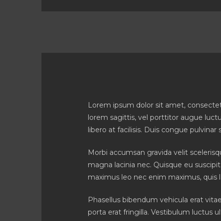
Lorem ipsum dolor sit amet, consectet
lorem sagittis, vel porttitor augue lu
libero at facilisis. Duis congue pulvinar s
Morbi accumsan gravida velit sceleris
magna lacinia nec. Quisque eu suscipit 
maximus leo nec enim maximus, quis laor
Phasellus bibendum vehicula erat vitae
porta erat fringilla. Vestibulum luctus u