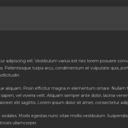
ur adipiscing elit. Vestibulum varius est nec lorem posuere conv
ctus. Pellentesque turpis arcu, condimentum at vulputate quis, po
ollicitudin.
que aliquam. Proin efficitur magna in elementum ornare. Nullam 
sapien, vel viverra velit. Aliquam semper ante dolor, lacinia ven
eet elit sagittis. Lorem ipsum dolor sit amet, consectetur adipi
 sodales. Morbi egestas nunc vitae mollis vestibulum. Suspendisse
ltricies ullamcorper.