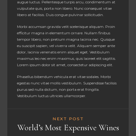
augue luctus. Pellentesque turpis arcu, condimentum at
vulputate quis, porta non libero. Nunc consequat vitae
libero at facilisis. Duis congue pulvinar sollicitudin.
Morbi accumsan gravida velit scelerisque aliquam. Proin
efficitur magna in elementum ornare. Nullam finibus
tempor libero, non pretium magna lacinia nec. Quisque
eu suscipit sapien, vel viverra velit. Aliquam semper ante
dolor, lacinia venenatis enim aliquet eget. Vestibulum
maximus leo nec enim maximus, quis laoreet elit sagittis.
Lorem ipsum dolor sit amet, consectetur adipiscing elit.
Phasellus bibendum vehicula erat vitae sodales. Morbi
egestas nunc vitae mollis vestibulum. Suspendisse facilisis
purus sed nulla dictum, non porta erat fringilla.
Vestibulum luctus ultricies ullamcorper.
NEXT POST
World’s Most Expensive Wines