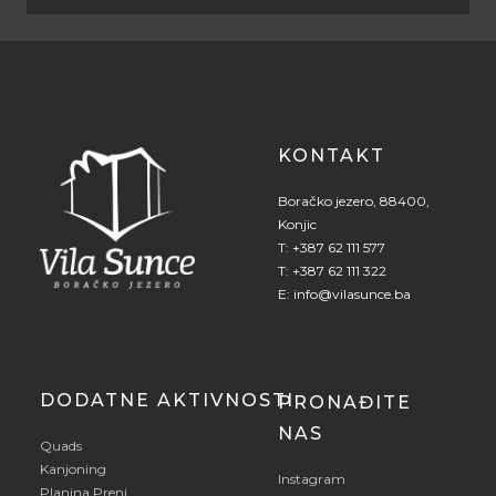
KONTAKT
Boračko jezero, 88400,
Konjic
T:
+387 62 111 577
T:
+387 62 111 322
E:
info@vilasunce.ba
DODATNE AKTIVNOSTI
PRONAĐITE
NAS
Quads
Kanjoning
Instagram
Planina Prenj