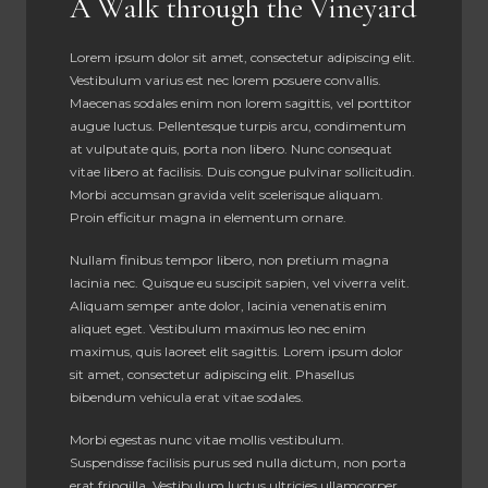
A Walk through the Vineyard
Lorem ipsum dolor sit amet, consectetur adipiscing elit.
Vestibulum varius est nec lorem posuere convallis.
Maecenas sodales enim non lorem sagittis, vel porttitor
augue luctus. Pellentesque turpis arcu, condimentum
at vulputate quis, porta non libero. Nunc consequat
vitae libero at facilisis. Duis congue pulvinar sollicitudin.
Morbi accumsan gravida velit scelerisque aliquam.
Proin efficitur magna in elementum ornare.
Nullam finibus tempor libero, non pretium magna
lacinia nec. Quisque eu suscipit sapien, vel viverra velit.
Aliquam semper ante dolor, lacinia venenatis enim
aliquet eget. Vestibulum maximus leo nec enim
maximus, quis laoreet elit sagittis. Lorem ipsum dolor
sit amet, consectetur adipiscing elit. Phasellus
bibendum vehicula erat vitae sodales.
Morbi egestas nunc vitae mollis vestibulum.
Suspendisse facilisis purus sed nulla dictum, non porta
erat fringilla. Vestibulum luctus ultricies ullamcorper.