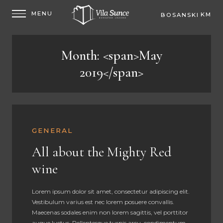
KM
BOSANSKI
EUR
Month: <span>May
2019</span>
GENERAL
All about the Mighty Red
wine
Lorem ipsum dolor sit amet, consectetur adipiscing elit.
Vestibulum varius est nec lorem posuere convallis.
Maecenas sodales enim non lorem sagittis, vel porttitor
augue luctus. Pellentesque turpis arcu, condimentum